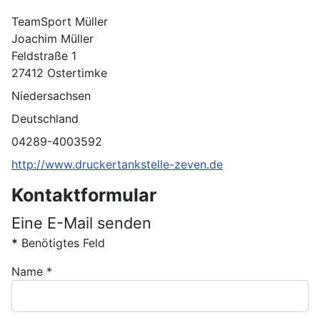
Adresse:
TeamSport Müller
Joachim Müller
Feldstraße 1
27412 Ostertimke
Niedersachsen
Deutschland
Telefon:
04289-4003592
Website:
http://www.druckertankstelle-zeven.de
Kontaktformular
Eine E-Mail senden
*
Benötigtes Feld
Name
*