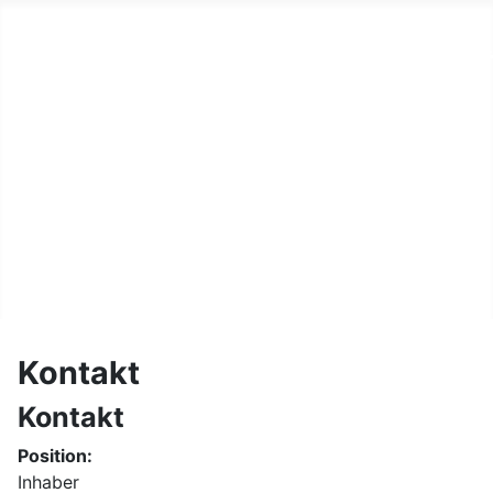
Teamsport-Müller.de unser L
Unser Laden
Printshop
Druckertankstelle
Team-Sport
Vermietung
Kontakt
Kontakt
Kontakt
Position:
Inhaber